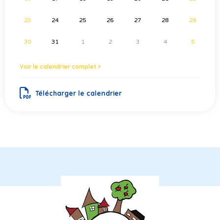
23
24
25
26
27
28
29
30
31
1
2
3
4
5
Voir le calendrier complet >
Télécharger le calendrier