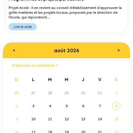
Projet école : Il en revient au conseil d’établissement d’approuver la
grille-matières et les projets locaux, proposés par la direction de
l’école, qui répondront...
Lire la suite
août 2026
<
>
S’abonner au calendrier >
D
L
M
M
J
V
S
26
27
28
29
30
31
1
2
3
4
5
6
7
8
9
10
11
12
13
14
15
16
17
18
19
20
21
22